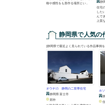
静岡
格や感性をも形作る場所とい...
住宅
した
んで
上質な
静岡県で人気の
[静岡県で最近よく見られている作品事例を
オウチ15 静岡の二世帯住宅
ホソ
静岡県 富士市
郊外