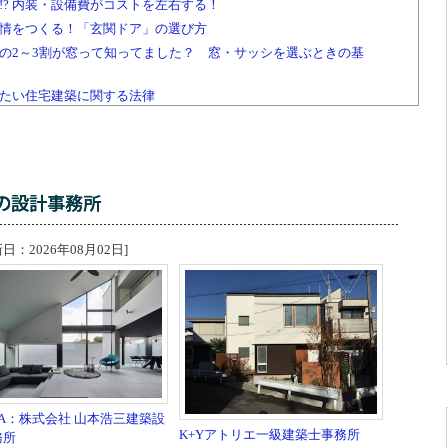
!? 内装・設備費がコストを左右する！
情をつくる！「玄関ドア」の選び方
の2～3割が窓って知ってました？ 窓・サッシを選ぶときの基
たい住宅建築に関する法律
2026年08月02日]
DA：株式会社 山本浩三建築設
K+Yアトリエ一級建築士事務所
務所