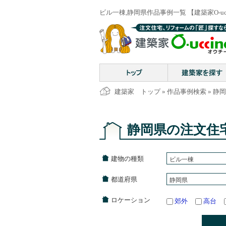
ビル一棟,静岡県作品事例一覧 【建築家O-uc
建築家 トップ
»
作品事例検索
»
静岡
静岡県の注文住
建物の種類
ビル一棟
都道府県
静岡県
ロケーション
郊外
高台