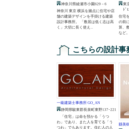
東京
神奈川県綾瀬市小園629－6
ﾄﾞﾋ
神奈川 東京 横浜を拠点に住宅や店
住宅
舗の建築デザインを手掛ける建築
の前
設計事務所。 「敷居は低く志は高
算、
く」大切に長く使え...
など。
こちらの設計事
一級建築士事務所 GO_AN
静岡県駿東郡長泉町東野137−221
「住宅」は命を預かる「うつ
わ」であり、また人を育てる「う
縣美
つわ」でもあります。住む人の人