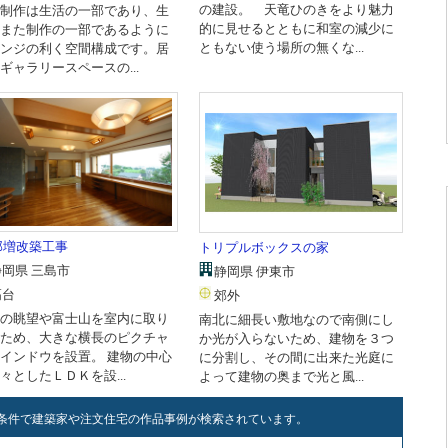
の建設。 天竜ひのきをより魅力
制作は生活の一部であり、生
的に見せるとともに和室の減少に
また制作の一部であるように
ともない使う場所の無くな...
ンジの利く空間構成です。居
ギャラリースペースの...
邸増改築工事
トリプルボックスの家
静岡県 三島市
静岡県 伊東市
高台
郊外
の眺望や富士山を室内に取り
南北に細長い敷地なので南側にし
ため、大きな横長のピクチャ
か光が入らないため、建物を３つ
インドウを設置。 建物の中心
に分割し、その間に出来た光庭に
々としたＬＤＫを設...
よって建物の奥まで光と風...
条件で建築家や注文住宅の作品事例が検索されています。