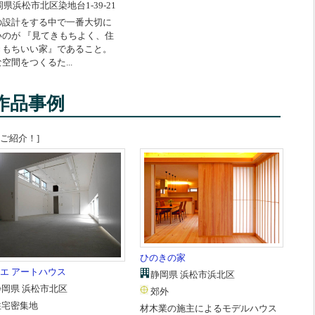
県浜松市北区染地台1-39-21
の設計をする中で一番大切に
いのが 『見てきもちよく、住
きもちいい家』であること。
空間をつくるた...
作品事例
ご紹介！]
ひのきの家
エ アートハウス
静岡県 浜松市浜北区
静岡県 浜松市北区
郊外
住宅密集地
材木業の施主によるモデルハウス