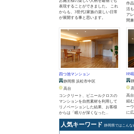
お施主様の楽しい人柄を建物でも
作品
表現することができました。 これ
活も
からも、3世代2家族の楽しい日常
アレ
が展開する事と思います。
間兼
HS
四つ池マンション
静岡県 浜松市中区
高台
高台
コンクリート、ビニールクロスの
組む
マンションを自然素材を利用して
ーウ
リノベーションした結果、お客様
に広
からは「眠りが深くなった...
人気キーワード
静岡県ではこんな