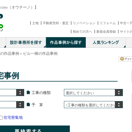
cino（オウチーノ）】
土地
不動産売却・査定
リノベーション
リフォーム
中古一
初めての方へ
新規会員登録
サイト
の作品事例
» ビル一棟の作品事例
宅事例
工事の種類
選択してください
予 算
↑工事の種類を選択してください
住宅密集地