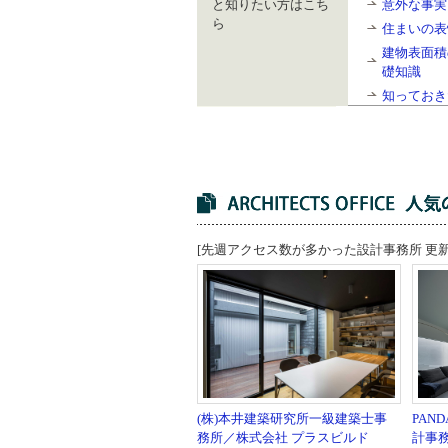
と知りたい方はこち
意外な事実
ら
住まいの表
建物表面積
礎知識
知っておき
[先週アクセス数が多かった設計事務所 更新日：
PAN
(株)本井建築研究所一級建築士事
計事
務所／株式会社 プラスビルド