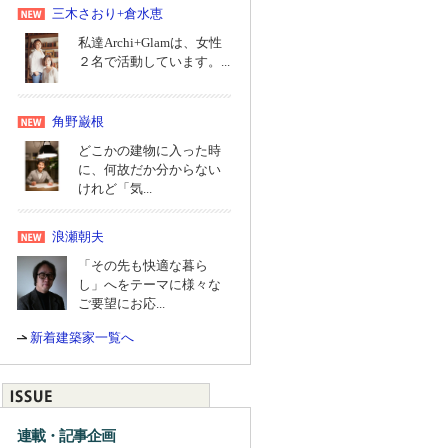
三木さおり+倉水恵
私達Archi+Glamは、女性
２名で活動しています。...
角野巌根
どこかの建物に入った時
に、何故だか分からない
けれど「気...
浪瀬朝夫
「その先も快適な暮ら
し」へをテーマに様々な
ご要望にお応...
新着建築家一覧へ
連載・記事企画