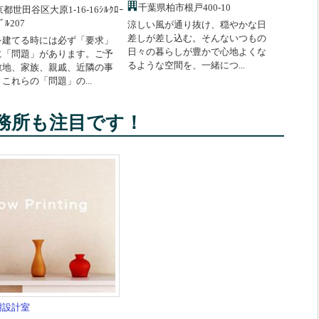
千葉県柏市根戸400-10
都世田谷区大原1-16-16ｼﾙｸﾛｰ
ﾞﾙ207
涼しい風が通り抜け、穏やかな日
差しが差し込む。そんないつもの
を建てる時には必ず「要求」
日々の暮らしが豊かで心地よくな
に「問題」があります。ご予
るような空間を、一緒につ...
敷地、家族、親戚、近隣の事
これらの「問題」の...
務所も注目です！
樹設計室