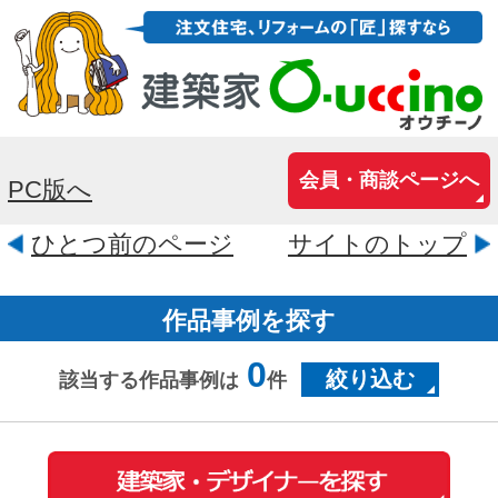
会員・商談ページへ
PC版へ
ひとつ前のページ
サイトのトップ
作品事例を探す
0
絞り込む
該当する作品事例は
件
おウチの耐震診断が自分でできる
iPhoneアプリ「耐震コロコロ。」
をリリースしました！